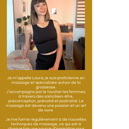
Je m’appelle Laura, je suis praticienne en
massage et spécialisée autour de la
grossesse.
J’accompagne par le toucher les femmes,
à travers des soins bien-être,
préconception, prénatal et postnatal. Le
massage est devenu une passion et un art
de vivre.
Je me forme régulièrement à de nouvelles
techniques de massage, ce qui est à
chaque fois une source d’inspiration pour